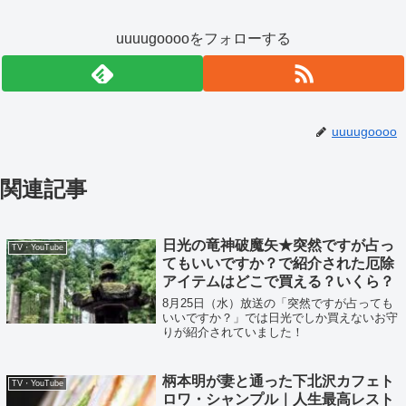
uuuugooooをフォローする
uuuugoooo
関連記事
日光の竜神破魔矢★突然ですが占っ
TV・YouTube
てもいいですか？で紹介された厄除
アイテムはどこで買える？いくら？
8月25日（水）放送の「突然ですが占っても
いいですか？」では日光でしか買えないお守
りが紹介されていました！
柄本明が妻と通った下北沢カフェト
TV・YouTube
ロワ・シャンプル｜人生最高レスト