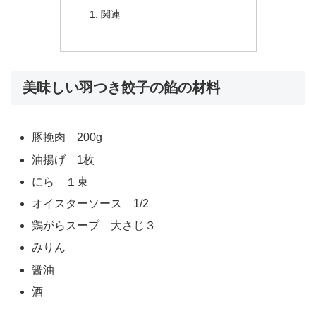
関連
美味しい羽つき餃子の餡の材料
豚挽肉 200g
油揚げ 1枚
にら １束
オイスターソース 1/2
鶏がらスープ 大さじ３
みりん
醤油
酒