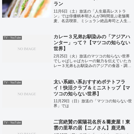
ラン
11月6日（土）放送の「人生最高レストラ
ン」では俳優柄本明さんが3時間並ぶ老舗蕎
麦、名店喫茶、ミシュラン絶品寿司と人生の
一品を紹介してくれていました！
カレー３兄弟お馴染みの「アジアハ
TV・YouTube
ンター」って？【マツコの知らない
世界】
2月25日（火）放送のマツコの知らない世界
でしゃばしゃばカレーの魅力を伝えていたカ
レー３兄弟もお馴染みのアジアの食器・調理
器具・雑貨の販売を行う「アジアハンター」
をご紹介。
太い系細い系おすすめポテトフラ
TV・YouTube
イ！快活クラブ＆ミニストップ【マ
ツコの知らない世界】
11月29日（日）放送の「マツコの知らない世
界」では
二宮絶賛の紫陽花名所＆蕎麦屋！東
TV・YouTube
雲の里草の居【ニノさん】鹿児島