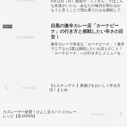
4月12日（日）放送の「ニノさん」ではこん
な友達がいたら…あなたの毎日が変わるか
も？と言うことで荒れ果てた山を開拓して蕎
麦屋を作り上げてしまった方を紹介していま
した！
目黒の激辛カレー店「カーナピー
カレー
ナ」の行き方と挑戦したい辛さの目
安！
激辛カレーで有名な「カーナピーナ」！激辛
マニアなら1度は挑戦したいお店とのこと！
「カーナピーナ」への行き方とメニューをご
紹介いたします。
【ヒルナンデス 】唐揚げをおいしく作る方
法！まとめ
カズレーザー絶賛！ひよこ豆スパイスカレー
レシピ【所JAPAN】