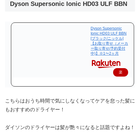
Dyson Supersonic Ionic HD03 ULF BBN
Dyson Supersonic
Ionic HD03 ULF BBN
[ブラック/ニッケル]
【お取り寄せ（メーカ
ー取り寄せ/予約受付
中)】※1〜2ヶ月
楽
天
で
購
こちらはおうち時間で気にしなくなってケアを怠った髪に
入
もおすすめのドライヤー！
ダイソンのドライヤーは髪が艶々になると話題ですよね！