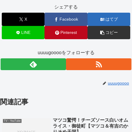
シェアする
X
Facebook
はてブ
LINE
Pinterest
コピー
uuuugooooをフォローする
uuuugoooo
関連記事
マツコ驚愕！チーズソース白いオム
TV・YouTube
ライス・御徒町【マツコ＆有吉のか
りそめ天国】