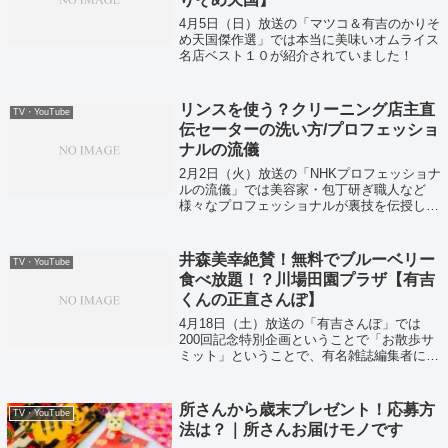
4月5日（日）放送の「マツコ＆有吉のかりそ
め天国傑作選」では本当に美味いオムライス
名店ベスト１０が紹介されていました！
リンスを使う？クリーニング店主直
TV・YouTube
伝セーターの洗い方/プロフェッショ
ナルの流儀
2月2日（火）放送の「NHKプロフェッショナ
ルの流儀」では美容家・包丁研ぎ職人など
様々なプロフェッショナルが裏技を伝授して
くれました！
井森美幸絶賛！無料でブルーベリー
TV・YouTube
食べ放題！？川場田園プラザ【有吉
くんの正直さんぽ】
4月18日（土）放送の「有吉さんぽ」では
200回記念特別企画ということで「お散歩サ
ミット」ということで、有名雑誌編集者に有
吉さんぽで訪れたお店を紹介していました。
所さんから歳末プレゼント！応募方
TV・YouTube
法は？｜所さんお届けモノです