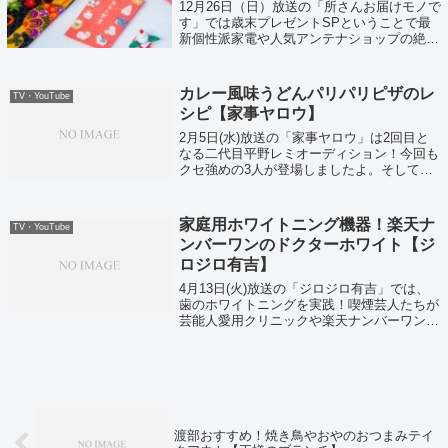
12月26日（日）放送の「所さんお届けモノで
す」では歳末プレゼントSPということで最
新個性派家電や人気アンテナショップの絶品
グルメ…さらにあのミシュラン三つ星料亭か
らも驚きのプレゼントが！？
カレー風味うどんパリパリピザのレ
TV・YouTube
シピ【家事ヤロウ】
2月5日(水)放送の「家事ヤロウ」は2回目と
なる二代目平野レミオーディション！今回も
クセ強めの3人が登場しましたよ。そして今
回も現役女子高生アイドル「大高みなみ」さ
んが登場し、カレー風味うどんパリパリピザ
のレシピを披露してくれました。うどん...
家庭用ホワイトニング機器！楽天ナ
TV・YouTube
ンバーワンのドクターホワイト【ジ
ロジロ有吉】
4月13日(火)放送の「ジロジロ有吉」では、
歯のホワイトニングを実践！喫煙芸人たちが
芸能人愛用クリニックや楽天ナンバーワン商
品で歯が本当に白くなるのかに挑戦しまし
た。それではヒロコヒーが挑戦した楽天ナン
バーワン商品！ドクターホワイトがこちら...
渡部おすすめ！焼き鳥やおやのおつまみテイ