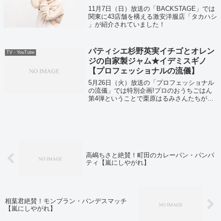
11月7日（日）放送の「BACKSTAGE」では
関東に43店舗を構える激安洋服店「タカハシ
」が紹介されていました！
パティシエ杉野英実イチゴとオレン
TV・YouTube
ジの自家製ジャム★イデミスギノ
【プロフェッショナルの流儀】
5月26日（火）放送の「プロフェッショナル
の流儀」では特別企画!プロのおうちごはん
第4弾ということで栗原はるみさんたちが紹
介されていました！
高嶋ちさと絶賛！町田のカレーパン・パンパ
ティ【嵐にしやがれ】
相葉君絶賛！モンブラン・パンデスマッチ
【嵐にしやがれ】