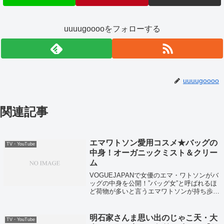
uuuugooooをフォローする
uuuugoooo
関連記事
エマワトソン愛用コスメ★バッグの
TV・YouTube
中身！オーガニックミスト＆クリー
ム
VOGUEJAPANで女優のエマ・ワトソンがバ
ッグの中身を公開！”バッグ女”と呼ばれるほ
ど荷物が多いと言うエマワトソンが持ち歩い
ている、お気に入りのコスメや本、お菓子な
どをまとめてみました！
明石家さんま思い出のじゃこ天・大
TV・YouTube