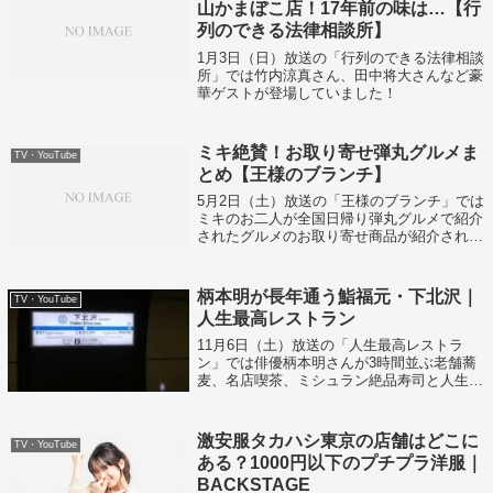
山かまぼこ店！17年前の味は…【行
列のできる法律相談所】
1月3日（日）放送の「行列のできる法律相談
所」では竹内涼真さん、田中将大さんなど豪
華ゲストが登場していました！
ミキ絶賛！お取り寄せ弾丸グルメま
TV・YouTube
とめ【王様のブランチ】
5月2日（土）放送の「王様のブランチ」では
ミキのお二人が全国日帰り弾丸グルメで紹介
されたグルメのお取り寄せ商品が紹介されて
いました。
柄本明が長年通う鮨福元・下北沢｜
TV・YouTube
人生最高レストラン
11月6日（土）放送の「人生最高レストラ
ン」では俳優柄本明さんが3時間並ぶ老舗蕎
麦、名店喫茶、ミシュラン絶品寿司と人生の
一品を紹介してくれていました！
激安服タカハシ東京の店舗はどこに
TV・YouTube
ある？1000円以下のプチプラ洋服｜
BACKSTAGE