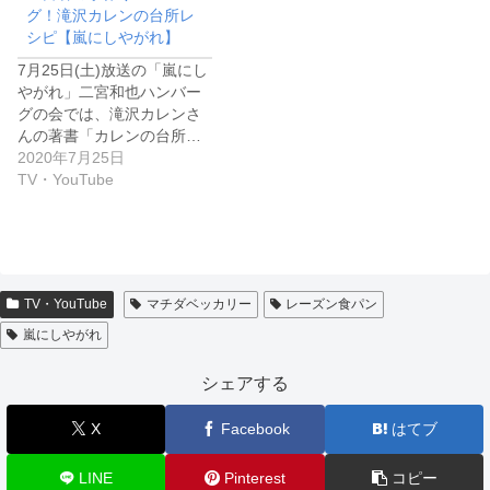
グ！滝沢カレンの台所レ
シピ【嵐にしやがれ】
7月25日(土)放送の「嵐にし
やがれ」二宮和也ハンバー
グの会では、滝沢カレンさ
んの著書「カレンの台所…
2020年7月25日
TV・YouTube
TV・YouTube
マチダベッカリー
レーズン食パン
嵐にしやがれ
シェアする
X
Facebook
はてブ
LINE
Pinterest
コピー