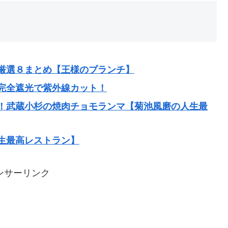
厳選８まとめ【王様のブランチ】
完全遮光で紫外線カット！
！武蔵小杉の焼肉チョモランマ【菊池風磨の人生最
生最高レストラン】
ンサーリンク