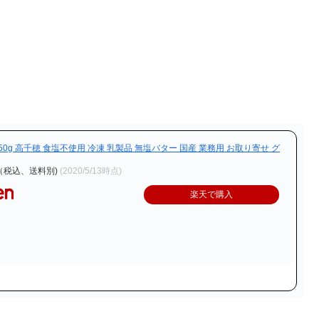
450g 高千穂 食塩不使用 冷凍 乳製品 無塩バター 国産 業務用 お取り寄せ グ
（税込、送料別)
(2020/5/13時点)
楽天で購入