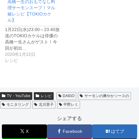
高橋一生のおもてなし料
理サーモンスープ！マル
秘レシピ【TOKIOカケ
ル】
1月22日(水)23:00～23:40放
送のTOKIOカケルは俳優の
高橋一生さんがゲスト！今
回が初出…
2020年1月22日
レシピ
TV・YouTube
レシピ
DAIGO
サーモンの爽やかソースの
モニタリング
北川景子
平野レミ
シェアする
X
Facebook
はてブ