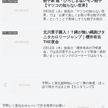
餃子家 龍・ひろしま塩レモン餃子
TV・YouTube
【マツコの知らない世界】
3月31日（火）放送の「マツコの知らない世
界」では「お家で楽しくお取り寄せ餃子の世
界」ということで美味しそうな餃子が紹介さ
れていました！
北川景子購入！？縄が無い縄跳びタ
TV・YouTube
ニタカロリージャンプ｜櫻井有吉
THE夜会
2月11日（木）放送の「櫻井有吉のTHE夜
会」では北川景子さんがゲストで登場！絶対
買いまショッピングのコーナーではおうちで
できる有酸素運動グッズを購入していまし
た！
平野レミ直伝超時短レシピ！豚の角煮・ほっ
ぽり焼きそばまとめ【モニタリング】
平野レミ直伝おせんべいで作る海苔のお吸い