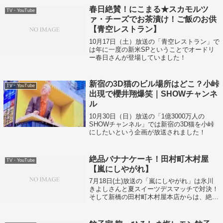
春日絶賛！にこまる★スカモルツ
TV・YouTube
ァ・チーズでお茶漬け！ご飯のお供
【青空レストラン】
10月17日（土）放送の「青空レストラン」で
は年に一度の新米SPということでオードリ
ー春日さんが登場していました！
新宿の3D猫のビル場所はどこ？小峠
TV・YouTube
出現で櫻井翔爆笑｜SHOWチャンネ
ル
10月30日（日）放送の「1億3000万人の
SHOWチャンネル」では新宿の3D猫を小峠
にしたいという企画が放送されました！
絶品バナナケーキ！田村町木村屋
TV・YouTube
【嵐にしやがれ】
7月18日(土)放送の「嵐にしやがれ」は氷川
きよしさんと夏スイーツデスマッチで対決！
そして新橋の田村町木村屋本店からは、絶品
バナナケーキが紹介してくれました。あのバ
ナナマンが差し入れに使うというスイーツで
すよ。