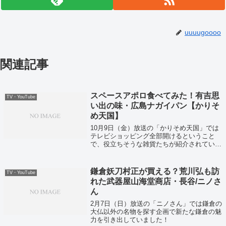
uuuugoooo
関連記事
スペースアポロ食べてみた！有吉思
TV・YouTube
い出の味・広島ナガイパン【かりそ
め天国】
10月9日（金）放送の「かりそめ天国」では
テレビショッピング全部開けるということ
で、役立ちそうな雑貨たちが紹介されていま
した！さらに有吉思い出のパン「アポロ」も
スタジオで試食！
鎌倉妖刀村正が買える？荒川弘も訪
TV・YouTube
れた武器屋山海堂商店・長谷/ニノさ
ん
2月7日（日）放送の「ニノさん」では鎌倉の
大仏以外の名物を探す企画で新たな鎌倉の魅
力を引き出していました！