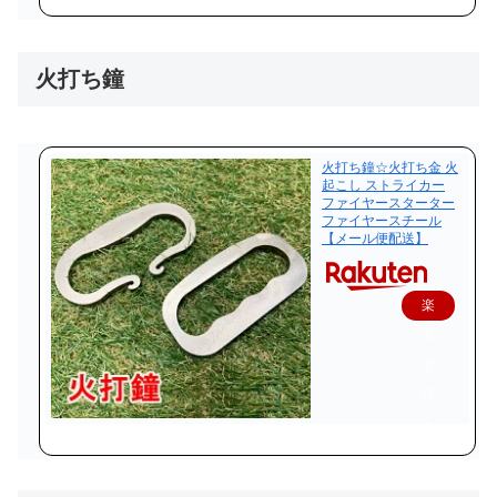
火打ち鐘
火打ち鐘☆火打ち金 火
起こし ストライカー
ファイヤースターター
ファイヤースチール
【メール便配送】
楽
天
で
購
入