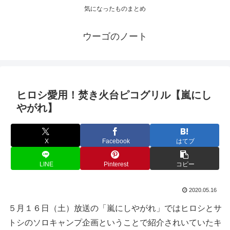
気になったものまとめ
ウーゴのノート
ヒロシ愛用！焚き火台ピコグリル【嵐にし
やがれ】
X
Facebook
はてブ
LINE
Pinterest
コピー
2020.05.16
５月１６日（土）放送の「嵐にしやがれ」ではヒロシとサ
トシのソロキャンプ企画ということで紹介されいていたキ