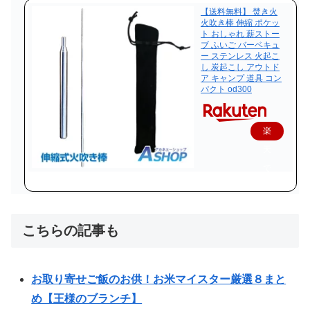
【送料無料】 焚き火
火吹き棒 伸縮 ポケッ
ト おしゃれ 薪ストー
ブ ふいご バーベキュ
ー ステンレス 火起こ
し 炭起こし アウトド
ア キャンプ 道具 コン
パクト od300
楽
天
で
購
入
こちらの記事も
お取り寄せご飯のお供！お米マイスター厳選８まと
め【王様のブランチ】