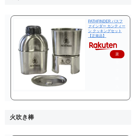
PATHFINDER パスフ
ァインダー カンティー
ン クッキングセット
【正規品】
楽
天
で
購
入
火吹き棒