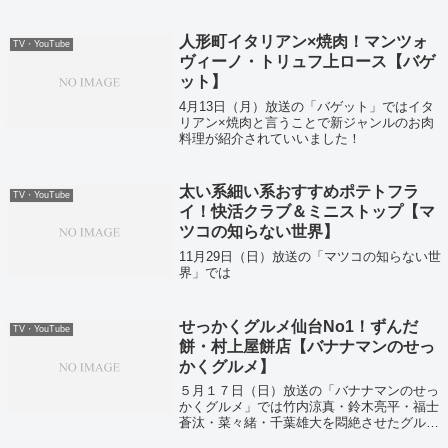
人形町イタリアン×焼肉！マンツォ
TV・YouTube
ヴィーノ・トリュフ上ロース【バゲ
ット】
4月13日（月）放送の「バゲット」ではイタ
リアン×焼肉と言うことで新ジャンルのお肉
料理が紹介されていいました！
太い系細い系おすすめポテトフラ
TV・YouTube
イ！快活クラブ＆ミニストップ【マ
ツコの知らない世界】
11月29日（日）放送の「マツコの知らない世
界」では
せっかくグルメ仙台No1！ずんだ
TV・YouTube
餅・村上屋餅店【バナナマンのせっ
かくグルメ】
５月１７日（日）放送の「バナナマンのせっ
かくグルメ」では竹内涼真・鈴木亮平・福士
蒼汰・菜々緒・千葉雄大を悶絶させたグル
メ！ということで全国のグルメと今お取り寄