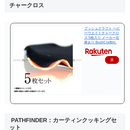
チャークロス
ブッシュクラフト ヘビ
ーウエイトチャークロ
ス 5枚入り メーカー在
庫あり BushCraftInc.
楽
天
で
購
入
PATHFINDER：カーティンクッキングセ
ット