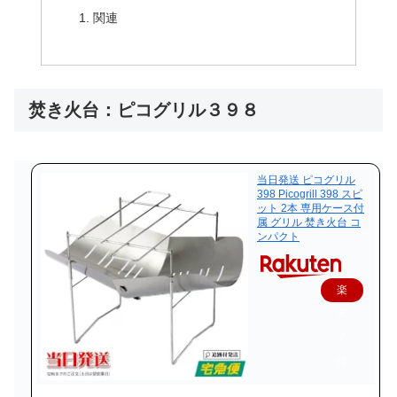
関連
焚き火台：ピコグリル３９８
当日発送 ピコグリル
398 Picogrill 398 スピ
ット 2本 専用ケース付
属 グリル 焚き火台 コ
ンパクト
楽
天
で
購
入