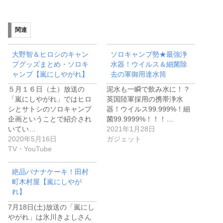
関連
大野智＆ヒロシのキャン
ソロキャンプ勢★最強浄
プグッズまとめ・ソロキ
水器！ウイルス＆細菌除
ャンプ【嵐にしやがれ】
去の軍御用達水筒
５月１６日（土）放送の
泥水も一瞬で飲み水に！？
「嵐にしやがれ」ではヒロ
英国陸軍採用の携帯浄水
シとサトシのソロキャンプ
器！ウイルス99.999%！細
企画ということで紹介され
菌99.9999%！！！…
いてい…
2021年1月28日
2020年5月16日
ガジェット
TV・YouTube
絶品バナナケーキ！田村
町木村屋【嵐にしやが
れ】
7月18日(土)放送の「嵐にし
やがれ」は氷川きよしさん