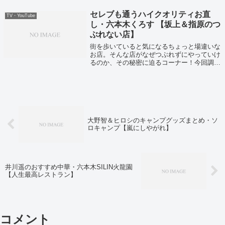
せできるグルメを紹介していました！
セレブも通うハイクオリティお直
TV・YouTube
し・六本木くろす 【坂上＆指原のつ
ぶれない店】
街を歩いていると気になるちょっと場違いな
お店。そんな店がなぜつぶれずにやっていけ
るのか、その秘密に迫るコーナー！今回調査
するのは日本有数の繁華街、六本木！
大野智＆ヒロシのキャンプグッズまとめ・ソ
ロキャンプ【嵐にしやがれ】
井川遥のおすすめ中華・六本木SILIN火龍園
【人生最高レストラン】
コメント