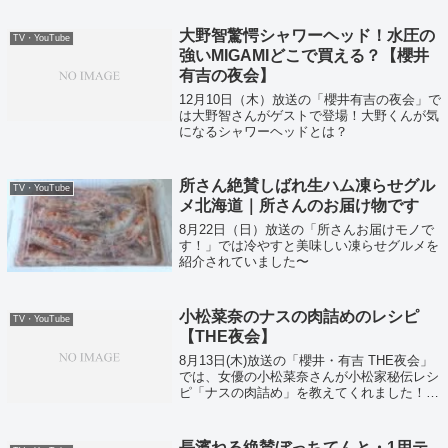
出！それではカレー３兄弟厳選の草枕のなす
トマトチキンカレーがこちら！
大野智驚愕シャワーヘッド！水圧の
TV・YouTube
強いMIGAMIどこで買える？【櫻井
有吉の夜会】
12月10日（木）放送の「櫻井有吉の夜会」で
は大野智さんがゲストで登場！大野くんが気
になるシャワーヘッドとは？
所さん絶賛しばれ生ハム凍らせグル
TV・YouTube
メ北海道｜所さんのお届け物です
8月22日（日）放送の「所さんお届けモノで
す！」では冷やすと美味しい凍らせグルメを
紹介されていました〜
小松菜奈のナスの肉詰めのレシピ
TV・YouTube
【THE夜会】
8月13日(木)放送の「櫻井・有吉 THE夜会」
では、女優の小松菜奈さんが小松家秘伝レシ
ピ「ナスの肉詰め」を教えてくれました！あ
りそうであまり聞いたことのない「ナスの肉
詰め」は、ナスの身をくり抜き、そこに肉だ
ねを入れて作りますよ。
長濱ねる絶賛ぼっちてんと・1用テ