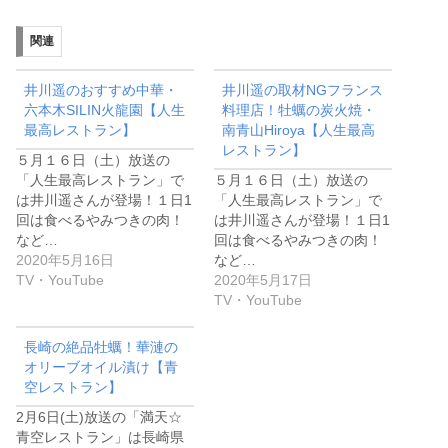
関連
井川遥のおすすめ中華・
井川遥の取材NGフランス
六本木SILIN火龍園【人生
料理店！牡蠣の炭火焼・
最高レストラン】
南青山Hiroya【人生最高
レストラン】
５月１６日（土）放送の
「人生最高レストラン」で
５月１６日（土）放送の
は井川遥さんが登場！１日1
「人生最高レストラン」で
回は食べるやみつきの肉！
は井川遥さんが登場！１日1
など…
回は食べるやみつきの肉！
2020年5月16日
など…
TV・YouTube
2020年5月17日
TV・YouTube
長崎の絶品牡蠣！華漣の
オリーブオイル漬け【青
空レストラン】
2月6日(土)放送の「満天☆
青空レストラン」は長崎県