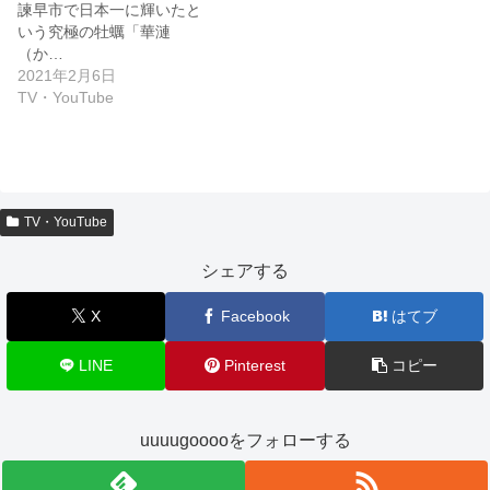
諫早市で日本一に輝いたと
いう究極の牡蠣「華漣
（か…
2021年2月6日
TV・YouTube
TV・YouTube
シェアする
X
Facebook
はてブ
LINE
Pinterest
コピー
uuuugooooをフォローする