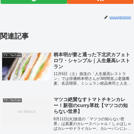
uuuugoooo
関連記事
柄本明が妻と通った下北沢カフェト
TV・YouTube
ロワ・シャンプル｜人生最高レスト
ラン
11月6日（土）放送の「人生最高レストラ
ン」では俳優柄本明さんが3時間並ぶ老舗蕎
麦、名店喫茶、ミシュラン絶品寿司と人生の
一品を紹介してくれていました！
マツコ絶賛なすトマトチキンカレ
TV・YouTube
ー！新宿のcurry草枕【マツコの知
らない世界】
8月11日(火)放送の「マツコの知らない世
界」は真夏のカレースペシャル！しゃばしゃ
ばカレーやドライカレー、カレーパンにレト
ルトカレーなど究極のカレー12種を一挙大放