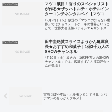
絶賛をしたチーズケーキ！京都のチー...
マツコ涙目！香りのスペシャリスト
TV・YouTube
が作る★ザッハトルテ・ホテルイン
ターコンチネンタルベイ【マツコの
知らない世界】
12月22日（火）放送の「マツコの知らない世
界」ではチョコレートケーキの世界というこ
とで、世界大会優勝パティシエ★サントス・
アントワーヌさんが登場していました！
田中圭絶賛スライスようかん亀屋良
TV・YouTube
長★おすすめ和菓子｜1億3千万人の
SHOWチャンネル
4月10日（土）放送の「1億3千万人のSHOW
チャンネル」では、広瀬すずさん江口洋介さ
んが登場！
宮崎つぼや本店・ホルモン＆けずり飯【バナ
ナマンのせっかくグルメ】