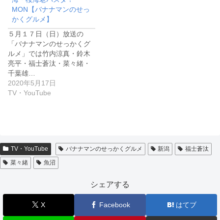
MON【バナナマンのせっ
かくグルメ】
５月１７日（日）放送の
「バナナマンのせっかくグ
ルメ」では竹内涼真・鈴木
亮平・福士蒼汰・菜々緒・
千葉雄…
2020年5月17日
TV・YouTube
TV・YouTube
バナナマンのせっかくグルメ
新潟
福士蒼汰
菜々緒
魚沼
シェアする
X
Facebook
はてブ