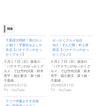
関連
千葉雄大悶絶！鶏のかぶ
せっかくグルメ仙台
と揚げ・宇都宮みよしや
No1！ずんだ餅・村上屋
本店【バナナマンのせっ
餅店【バナナマンのせっ
かくグルメ】
かくグルメ】
５月１７日（日）放送の
５月１７日（日）放送の
「バナナマンのせっかくグ
「バナナマンのせっかくグ
ルメ」では竹内涼真・鈴木
ルメ」では竹内涼真・鈴木
亮平・福士蒼汰・菜々緒・
亮平・福士蒼汰・菜々緒・
千葉雄…
千葉雄…
2020年5月17日
2020年5月17日
TV・YouTube
TV・YouTube
テリー伊藤おすすめ熱
海・桜海老パスタ！