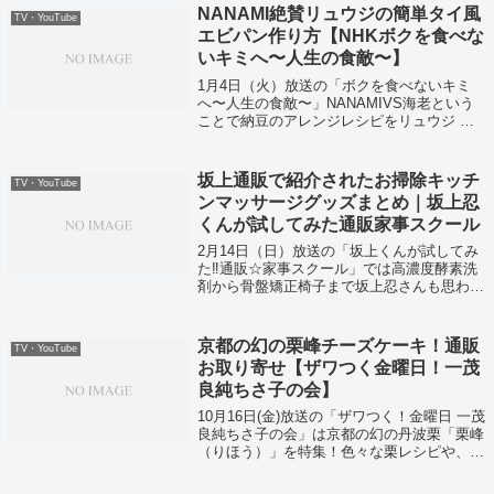
NANAMI絶賛リュウジの簡単タイ風
TV・YouTube
エビパン作り方【NHKボクを食べな
いキミへ〜人生の食敵〜】
1月4日（火）放送の「ボクを食べないキミ
へ〜人生の食敵〜」NANAMIVS海老という
ことで納豆のアレンジレシピをリュウジ さ
んが紹介してくれていました！
坂上通販で紹介されたお掃除キッチ
TV・YouTube
ンマッサージグッズまとめ｜坂上忍
くんが試してみた通販家事スクール
2月14日（日）放送の「坂上くんが試してみ
た‼︎通販☆家事スクール」では高濃度酵素洗
剤から骨盤矯正椅子まで坂上忍さんも思わず
爆買いしてしまう商品が紹介されていまし
た！
京都の幻の栗峰チーズケーキ！通販
TV・YouTube
お取り寄せ【ザワつく金曜日！一茂
良純ちさ子の会】
10月16日(金)放送の「ザワつく！金曜日 一茂
良純ちさ子の会」は京都の幻の丹波栗「栗峰
（りほう）」を特集！色々な栗レシピや、幻
の栗を使ったチーズケーキが紹介されまし
た。そして長嶋一茂さんや高嶋ちさ子さんが