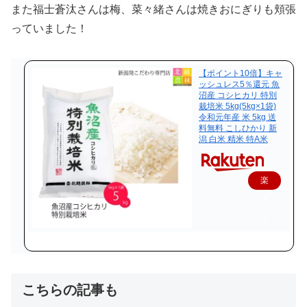
また福士蒼汰さんは梅、菜々緒さんは焼きおにぎりも頬張
っていました！
【ポイント10倍】キャ
ッシュレス5％還元 魚
沼産 コシヒカリ 特別
栽培米 5kg(5kg×1袋)
令和元年産 米 5kg 送
料無料 こしひかり 新
潟 白米 精米 特A米
楽
天
で
購
入
こちらの記事も