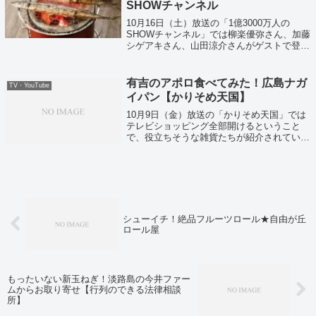
SHOWチャンネル
10月16日（土）放送の「1億3000万人の
SHOWチャンネル」では柳楽優弥さん、加藤
シゲアキさん、山田涼介さんがゲストで登
場！超VIPも通う名店レシピ中華風カレーラ
イスの味完コピさんまの神様が焼くさんまの
味は？？
有吉のアポロ食べてみた！広島ナガ
TV・YouTube
イパン【かりそめ天国】
10月9日（金）放送の「かりそめ天国」では
テレビショッピング全部開けるということ
で、役立ちそうな雑貨たちが紹介されていま
した！さらに有吉思い出のパン「アポロ」も
スタジオで試食！
シューイチ！絶品フルーツロール★自由が丘
ロール屋
もったいない新玉ねぎ！淡路島の今井ファー
ムからお取り寄せ【行列のできる法律相談
所】