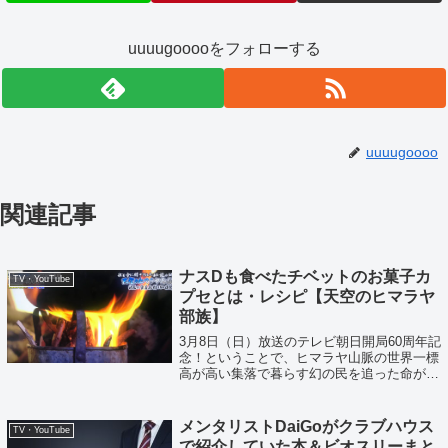
uuuugooooをフォローする
uuuugoooo
関連記事
ナスDも食べたチベットのお菓子カ
TV・YouTube
プセとは・レシピ【天空のヒマラヤ
部族】
3月8日（日）放送のテレビ朝日開局60周年記
念！ということで、ヒマラヤ山脈の世界一標
高が高い集落で暮らす幻の民を追った命がけ
のドキュメンタリーが放送されていました。
メンタリストDaiGoがクラブハウス
TV・YouTube
で紹介していた本＆ビオスリーまと