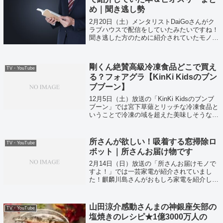
め｜聞き逃し勢
2月20日（土）メンタリストDaiGoさんがク
ラブハウスで配信をしていたみたいですね！
聞き逃した方のために紹介されていたモノた
ちをまとめてみました！
剛くん絶賛高級冷凍食品どこで買え
TV・YouTube
る？フォアグラ【KinKi Kidsのブン
ブブーン】
12月5日（土）放送の「KinKi Kidsのブンブ
ブーン」では宮下草薙とリッチな冷凍食品と
いうことで冷凍の域を超えた美味しそうな冷
凍食品が紹介されていました！
所さんが欲しい！吸着する窓掃除ロ
TV・YouTube
ボット｜所さんお届け物です
2月14日（日）放送の「所さんお届けモノで
すよ！」では一芸家電が紹介されていまし
た！麒麟川島さんがおもしろ家電を紹介して
いましたね。
山田涼介感動さんまの神銀座矢部の
TV・YouTube
塩焼きのレシピ★1億3000万人の