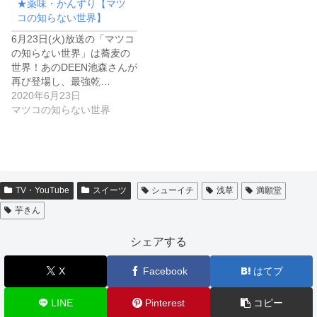
★薬味・かんずり【マツ
コの知らない世界】
6月23日(火)放送の「マツコ
の知らない世界」は蕎麦の
世界！あのDEEN池森さんが
再び登場し、最強乾…
2020年6月23日
マツコの知らない世界
TV・YouTube
スイーツ
シューイチ
浅草
満願堂
芋きん
シェアする
X
Facebook
はてブ
LINE
Pinterest
コピー