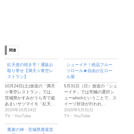
関連
紅天使の焼き芋！通販お
シューイチ！絶品フルー
取り寄せ【満天☆青空レ
ツロール★自由が丘ロー
ストラン】
ル屋
10月24日(土)放送の「満天
5月31日（日）放送の「シュ
☆青空レストラン」では、
ーイチ」では究極の選択シ
茨城県かすみがうら市で超
ューwhichということで、ス
あまいサツマイモ「紅天…
イーツ対決が行われ…
2020年10月24日
2020年5月31日
TV・YouTube
TV・YouTube
蕎麦の神・宮城県鹿落堂