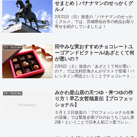
せまとめ｜バナナマンのせっかくグ
ルメ
2月21日（日）放送の「バナナマンのせっか
くグルメ」では、宮城県仙台市の絶品お取り
寄せを紹介していましたよ！
田中みな実おすすめチョコレートユ
TV・YouTube
ーゴアンドビクトール/あざとくて何
が悪いの？
2月6日（土）放送の「あざとくて何が悪い
の？」では北村匠海さんがゲストで登場！バ
レンタイン間近ということでチョコレート渡
し方テクニックも紹介されていました！
みかわ是山居の天つゆ・丼つゆの作
TV・YouTube
り方！早乙女哲哉直伝【プロフェッ
ショナル】
５月１２日放送の「プロフェッショナル仕事
の流儀」では緊急企画プロのおうちごはん第
2弾！ということで日本人初三ツ星フレンチ
シェフとなった岸田周三さんたちがレシピを
紹介していました！