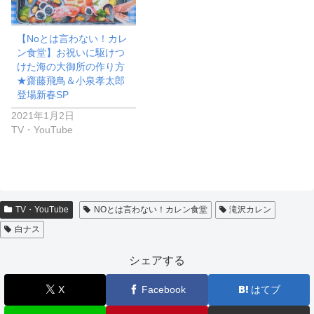
【Noとは言わない！カレ
ン食堂】お祝いに駆けつ
けた海の大御所の作り方
★齋藤飛鳥＆小泉孝太郎
登場新春SP
2021年1月2日
TV・YouTube
TV・YouTube
NOとは言わない！カレン食堂
滝沢カレン
白ナス
シェアする
X
Facebook
はてブ