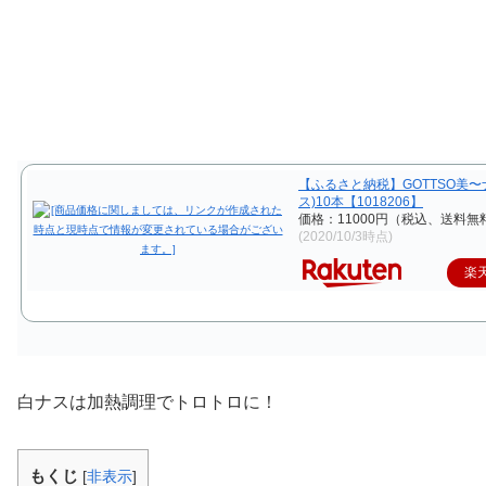
【ふるさと納税】GOTTSO美〜
ス)10本【1018206】
価格：11000円（税込、送料無料
(2020/10/3時点)
楽
白ナスは加熱調理でトロトロに！
もくじ
[
非表示
]