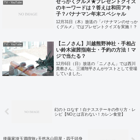
せっかくグルメ★プレゼントクイズ
TV・YouTube
のキーワードは？答えは和田アキ
子？バナナマン年末スペシャル
12月31日（木）放送の「バナナマンのせっか
くグルメ」ではプレゼントクイズを実施！？
【ニノさん】川越熊野神社・手相占
TV・YouTube
い鈴木淑茜指南士・予約の方法！マ
ジで当たる？
12月6日（日）放送の「ニノさん」では西川
貴教さん、三浦翔平さんがゲストとして登場
していました。
幻のトロなす！白ナスステーキの作り方・レ
シピ【NOとは言わない！カレン食堂】
後藤家埼玉満喫旅♪天然氷山田屋・四千頭身