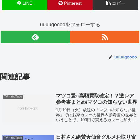
LINE
Pinterest
コピー
uuuugooooをフォローする
uuuugoooo
関連記事
マツコ驚○高額買取確定！？激レア
TV・YouTube
参考書まとめ/マツコの知らない世界
1月19日（火）放送の「マツコの知らない世
界」ではお家カレーの世界＆参考書の世界と
いうことで、100円で買えるカレーに加える
と美味しい調味料！？グラビア付き参考書な
どが紹介されていました！
日村さん絶賛★仙台グルメお取り寄
TV・YouTube