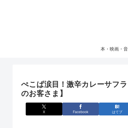
本・映画・音
ぺこぱ涙目！激辛カレーサフラ
のお客さま】
X
Facebook
はてブ