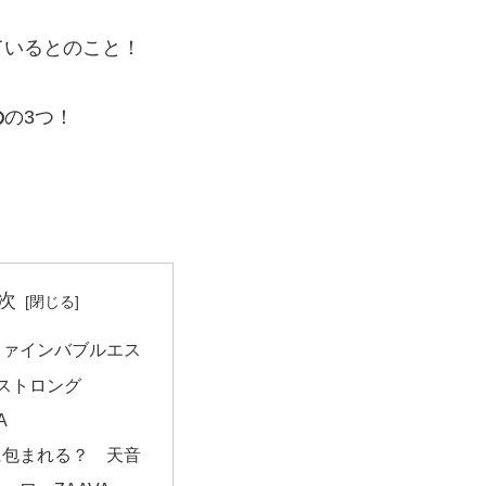
ているとのこと！
の
の3つ！
次
ファインバブルエス
MIストロング
A
に包まれる？ 天音