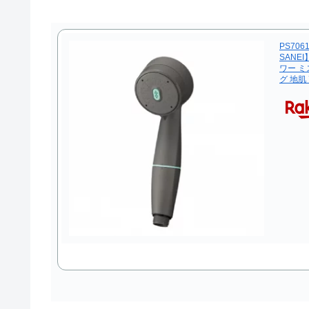
PS70
SANE
ワー ミ
グ 地肌