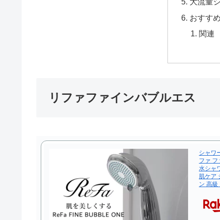
大流量シ
おすす
関連
リファファインバブルエス
シャワーヘ
ファ フ
水シャワ
肌ケア 
ン 高級