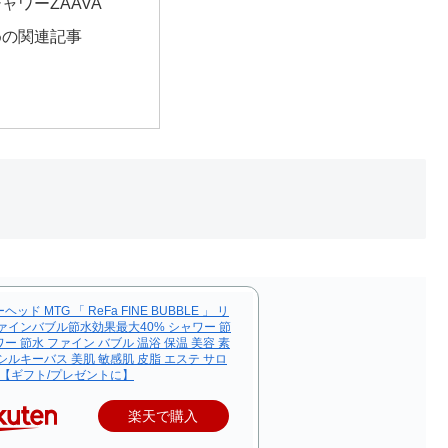
ャワーZAAVA
めの関連記事
ッド MTG 「 ReFa FINE BUBBLE 」 リ
ァインバブル節水効果最大40% シャワー 節
ー 節水 ファイン バブル 温浴 保温 美容 素
シルキーバス 美肌 敏感肌 皮脂 エステ サロ
 【ギフト/プレゼントに】
楽天で購入