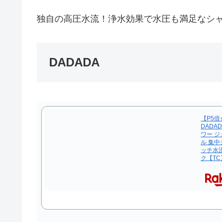
独自の高圧水流！浄水効果で水圧も満足なシ
DADADA
【P5倍
DADAD
ワー ジ
ル 集中
ッチ水流
ク【TC