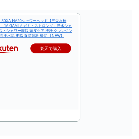
61-80XA-HA20シャワーヘッド【三栄水栓
I】（MIGAMI ミガミ・ストロング）浄水シャ
ストシャワー爽快 頭皮ケア 洗浄 クレンジン
 高圧水流 皮脂 直温刺激 磨髪 【NEW】
楽天で購入