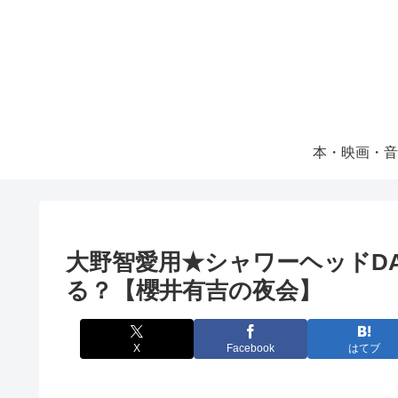
本・映画・音
大野智愛用★シャワーヘッドD
る？【櫻井有吉の夜会】
X
Facebook
はてブ