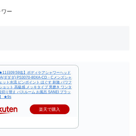
ャワー
★11日09:59迄】ボディケアシャワーヘッド
A(ダダダ) PS3070-80XA-CD・Cメンズシャ
ェット水流 ピンポイント ほぐす 刺激 パワフ
ショット 高級感 メッキタイプ 男磨き ワンタ
切り替え バスルーム お風呂 SANEI ブラッ
】 ★9s
楽天で購入