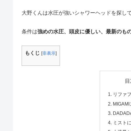
大野くんは水圧が強いシャワーヘッドを探し
条件は
強めの水圧、頭皮に優しい、最新のも
もくじ
[
非表示
]
目
リファ
MIGA
DADAD
ミスト