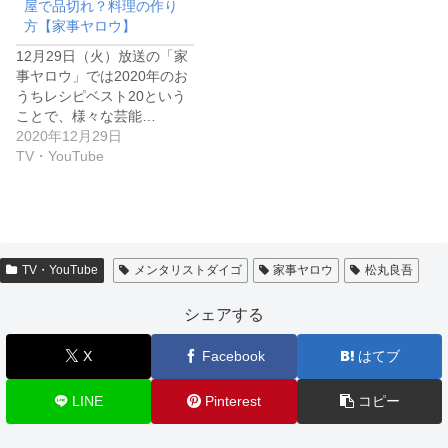
屋で品切れ？料理の作り
方【家事ヤロウ】
12月29日（火）放送の「家
事ヤロウ」では2020年のお
うちレシピベスト20という
ことで、様々な芸能…
2020年12月29日
TV・YouTube
TV・YouTube
メンタリストダイゴ
家事ヤロウ
松丸良吾
シェアする
X
Facebook
はてブ
LINE
Pinterest
コピー