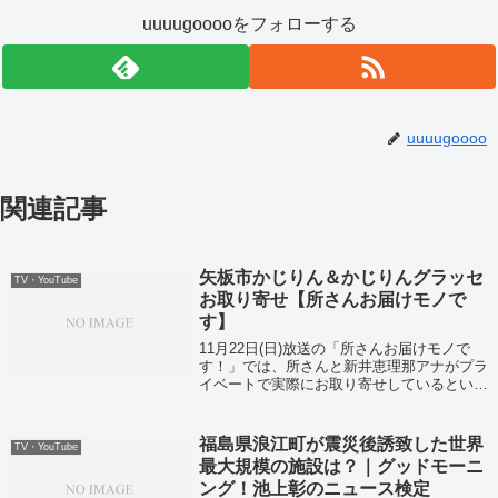
uuuugooooをフォローする
uuuugoooo
関連記事
矢板市かじりん＆かじりんグラッセ
TV・YouTube
お取り寄せ【所さんお届けモノで
す】
11月22日(日)放送の「所さんお届けモノで
す！」では、所さんと新井恵理那アナがプラ
イベートで実際にお取り寄せしているとい
う、とっておきのお取り寄せグルメが紹介さ
れました。それでは所さんも実際にお取り寄
せをした、栃木県矢板市の「かじりん＆か...
福島県浪江町が震災後誘致した世界
TV・YouTube
最大規模の施設は？｜グッドモーニ
ング！池上彰のニュース検定