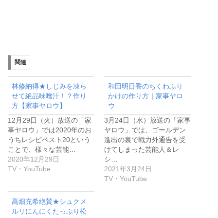
関連
林修納得★しじみを凍ら
和田明日香のちくわふり
せて絶品味噌汁！？作り
かけの作り方｜家事ヤロ
方【家事ヤロウ】
ウ
12月29日（火）放送の「家
3月24日（水）放送の「家事
事ヤロウ」では2020年のお
ヤロウ」では、ゴールデン
うちレシピベスト20という
進出の裏で戦力外通告を受
ことで、様々な芸能…
けてしまった芸能人＆レ
2020年12月29日
シ…
TV・YouTube
2021年3月24日
TV・YouTube
高畑充希絶賛★シュクメ
ルリにんにくたっぷり松