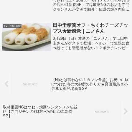
の店2021新春SP」では取材NGのお店を寺門
ジモンさんが交渉で紹介！伝説の焼き肉店も
解禁！？
田中圭糖質オフ・ちくわチーズチッ
TV・YouTube
プス★新感覚｜ニノさん
8月29日（日）放送の「ニノさん」では田中
圭さんがゲストで登場！ヘルシーで無限に食
べ続けても罪悪感がない！？ポテチレシピも
紹介！
【Noとは言わない！カレン食堂】お祝いに駆
けつけた海の大御所の作り方★齋藤飛鳥＆小
泉孝太郎登場新春SP
取材拒否NGはつね・焼豚ワンタンメン杉並
区【寺門ジモンの取材拒否の店2021新春
SP】