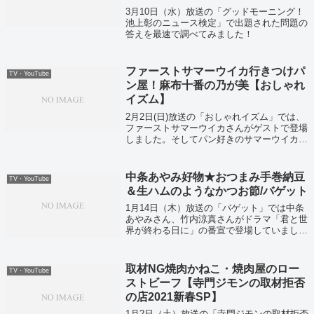
3月10日（水）放送の「グッドモーニング！
池上彰のニュース検定」で出題された問題の
答えを最速で調べてみました！
ファーストサマーウイカ行きつけパ
TV・YouTube
ン屋！麻布十番の乃が美【おしゃれ
イズム】
2月2日(日)放送の「おしゃれイズム」では、
ファーストサマーウイカさんがゲストで登場
しました。そしてパン好きのサマーウイカさ
んと藤木直人が、麻布十番の人気パン屋「乃
が美」へ行き、美味しい食パンの作り方を学
びました。
中条あやみ好物★おつまみ手巻納豆
TV・YouTube
＆生ハムのようなかつお節/バゲット
1月14日（木）放送の「バゲット」では中条
あやみさん、竹内涼真さんがドラマ「君と世
界が終わる日に」の番宣で登場していまし
た！
取材NG焼肉かねこ・焼肉屋のロー
TV・YouTube
ストビーフ【寺門ジモンの取材拒否
の店2021新春SP】
1月2日（土）放送の「寺門ジモンの取材拒否