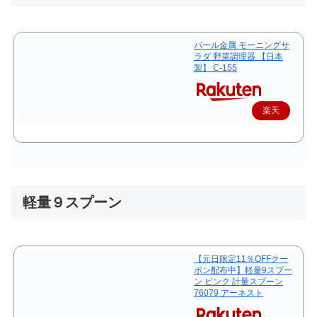
パール金属 モーニングサ
ラダ 野菜調理器 【日本
製】 C-155
楽天
で購
入
軽量９スプーン
【元日限定11％OFFクー
ポン配布中】軽量9スプー
ン ピンク 計量スプーン
76079 アーネスト