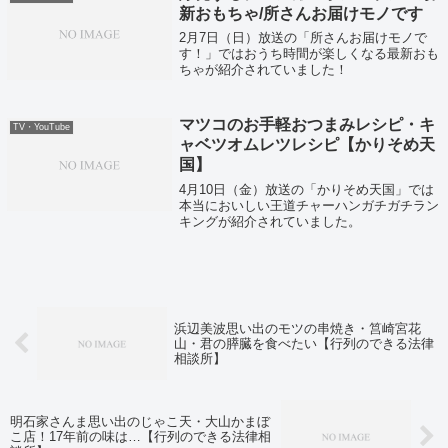
新おもちゃ/所さんお届けモノです
2月7日（日）放送の「所さんお届けモノで
す！」ではおうち時間が楽しくなる最新おも
ちゃが紹介されていました！
マツコのお手軽おつまみレシピ・キ
TV・YouTube
ャベツオムレツレシピ【かりそめ天
国】
4月10日（金）放送の「かりそめ天国」では
本当においしい王道チャーハンガチガチラン
キングが紹介されていました。
浜辺美波思い出のモツの串焼き・筥崎宮花
山・君の膵臓を食べたい【行列のできる法律
相談所】
明石家さんま思い出のじゃこ天・大山かまぼ
こ店！17年前の味は…【行列のできる法律相