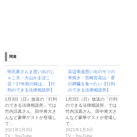
関連
明石家さんま思い出のじ
浜辺美波思い出のモツの
ゃこ天・大山かまぼこ
串焼き・筥崎宮花山・君
店！17年前の味は…【行
の膵臓を食べたい【行列
列のできる法律相談所】
のできる法律相談所】
1月3日（日）放送の「行列
1月3日（日）放送の「行列
のできる法律相談所」では
のできる法律相談所」では
竹内涼真さん、田中将大さ
竹内涼真さん、田中将大さ
んなど豪華ゲストが登場し
んなど豪華ゲストが登場し
て…
て…
2021年1月3日
2021年1月3日
TV・YouTube
TV・YouTube