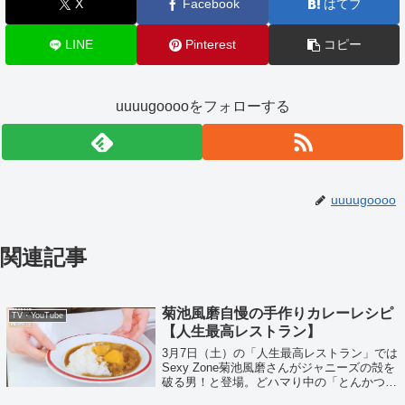
X
Facebook
はてブ
LINE
Pinterest
コピー
uuuugooooをフォローする
uuuugoooo
関連記事
菊池風磨自慢の手作りカレーレシピ
TV・YouTube
【人生最高レストラン】
3月7日（土）の「人生最高レストラン」では
Sexy Zone菊池風磨さんがジャニーズの殻を
破る男！と登場。どハマり中の「とんかつ」
とは！？手作りカレーのレシピも紹介いたし