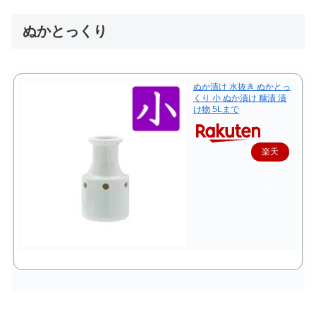
ぬかとっくり
ぬか漬け 水抜き ぬかとっ
くり 小 ぬか漬け 糠漬 漬
け物 5Lまで
楽天
で購
入