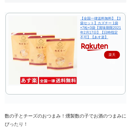
【全国一律送料無料】【3
袋セット】カズチー 1袋
×7粒×3袋【賞味期限2021
年2月17日】【日時指定
不可】【あす楽】
楽天
で購
入
数の子とチーズのおつまみ！燻製数の子でお酒のつまみに
ぴったり！