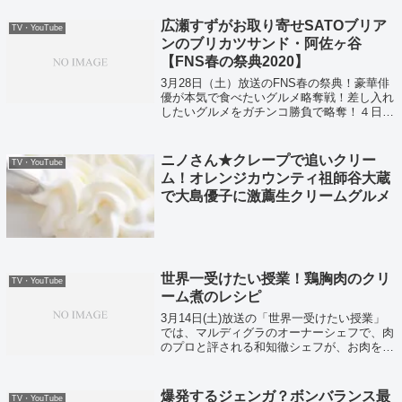
ます。
広瀬すずがお取り寄せSATOブリア
TV・YouTube
ンのブリカツサンド・阿佐ヶ谷
【FNS春の祭典2020】
3月28日（土）放送のFNS春の祭典！豪華俳
優が本気で食べたいグルメ略奪戦！差し入れ
したいグルメをガチンコ勝負で略奪！４日間
しか保存できない「絶品餃子」や１万円のコ
ース料理でしか食べられない「ブリカツサン
ド」が紹介されていました！
ニノさん★クレープで追いクリー
TV・YouTube
ム！オレンジカウンティ祖師谷大蔵
で大島優子に激薦生クリームグルメ
世界一受けたい授業！鶏胸肉のクリ
TV・YouTube
ーム煮のレシピ
3月14日(土)放送の「世界一受けたい授業」
では、マルディグラのオーナーシェフで、肉
のプロと評される和知徹シェフが、お肉を美
味しく焼く方法を教えてくれました。そして
鶏肉を使った、家庭で美味しく作れる「鶏む
ね肉のクリーム煮」のレシピがこちら！
爆発するジェンガ？ボンバランス最
TV・YouTube