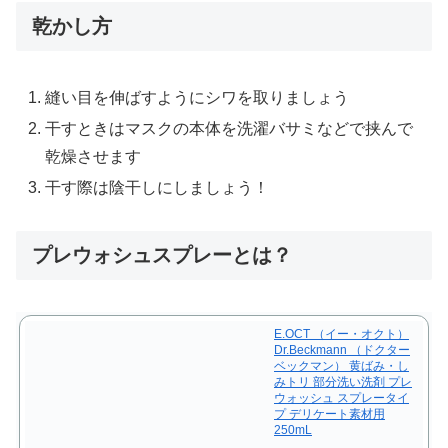
乾かし方
縫い目を伸ばすようにシワを取りましょう
干すときはマスクの本体を洗濯バサミなどで挟んで
乾燥させます
干す際は陰干しにしましょう！
プレウォシュスプレーとは？
E.OCT （イー・オクト）
Dr.Beckmann （ドクター
ベックマン） 黄ばみ・し
みトリ 部分洗い洗剤 プレ
ウォッシュ スプレータイ
プ デリケート素材用
250mL