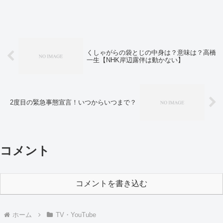
も楽しく！伝説の家政婦から一流料理人ま
で、プロフェッショナルたちが結集し「自宅
でできる簡単・絶品レシピ」を自撮りで紹
介...
くしゃがらの袋とじの中身は？意味は？高橋
一生【NHK岸辺露伴は動かない】
2度目の緊急事態宣言！いつからいつまで？
コメント
コメントを書き込む
ホーム
TV・YouTube