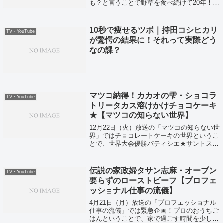
も？と言うことで野草を食べ続けて20年！野
草好きの方を紹介していました！
10秒で痩せるツボ｜持田コシヒカリ
TV・YouTube
が驚愕の結果に！それって実際どう
なの課？
マツコ納得！カカオの雫・ショコラ
TV・YouTube
トリータカス溶けかけチョコケーキ
★【マツコの知らない世界】
12月22日（火）放送の「マツコの知らない世
界」ではチョコレートケーキの世界というこ
とで、世界大会優勝パティシエ★サントス・
アントワーヌさんが登場していました！
伝説の家政婦タサン志麻・オーブン
TV・YouTube
要らずのローストビーフ【プロフェ
ッショナル仕事の流儀】
4月21日（月）放送の「プロフェッショナル
仕事の流儀」では緊急企画！プロのおうちご
はんということで、家で過ごす時間を少しで