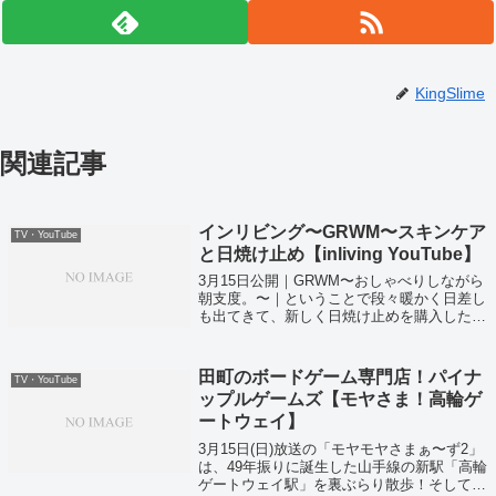
KingSlime
関連記事
インリビング〜GRWM〜スキンケア
TV・YouTube
と日焼け止め【inliving YouTube】
3月15日公開｜GRWM〜おしゃべりしながら
朝支度。〜｜ということで段々暖かく日差し
も出てきて、新しく日焼け止めを購入したり
りかさんのGWRMが気になったので使って
いたコスメと共に紹介していきます。
田町のボードゲーム専門店！パイナ
TV・YouTube
ップルゲームズ【モヤさま！高輪ゲ
ートウェイ】
3月15日(日)放送の「モヤモヤさまぁ〜ず2」
は、49年振りに誕生した山手線の新駅「高輪
ゲートウェイ駅」を裏ぶらり散歩！そしてこ