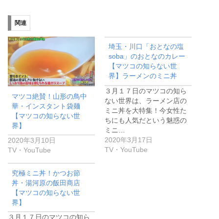
関連
埼玉・川口「おとなの塩
soba」のおとなのカレー
【マツコの知らない世
界】ラーメンのミニ丼
３月１７日のマツコの知ら
マツコ絶賛！山形の鳥中
ない世界は、ラーメン店の
華・インスタント袋麺
ミニ丼を大特集！今女性た
【マツコの知らない世
ちにも人気だという魅惑の
界】
ミニ…
2020年3月17日
2020年3月10日
TV・YouTube
TV・YouTube
究極ミニ丼！かつお節
丼・湯河原の飯田商店
【マツコの知らない世
界】
３月１７日のマツコの知ら