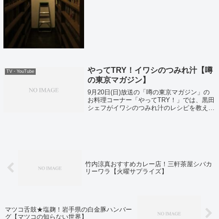
やってTRY！イワシのつみれ汁【噂
TV・YouTube
の東京マガジン】
9月20日(日)放送の「噂の東京マガジン」の
お料理コーナー「やってTRY！」では、黒田
シェフがイワシのつみれ汁のレシピを教えて
くれましたよ。黒田シェフのイワシのつみれ
汁のレシピがこちら！
竹内涼真おすすめカレー店！三軒茶屋シバカ
リーワラ【火曜サプライズ】
マツコ舌鼓★塩麹！岩手県の白金豚ハンバー
グ【マツコの知らない世界】