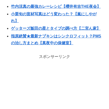
竹内涼真の最強カレーレシピ【櫻井有吉THE夜会】
小栗旬の宣材写真はどう変わった？【嵐にしやが
れ】
ゲッターズ飯田の星とタイプの調べ方【二宮ん家】
指原絶賛★最新ナプキンはシンクロフィット？PMS
の治し方まとめ【真夜中の保健室】
スポンサーリンク