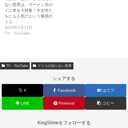
ない世界は、ラーメン店の
ミニ丼を大特集！今女性た
ちにも人気だという魅惑の
ミニ…
2020年3月17日
TV・YouTube
TV・YouTube
マツコの知らない世界
シェアする
X
Facebook
はてブ
LINE
Pinterest
コピー
KingSlimeをフォローする