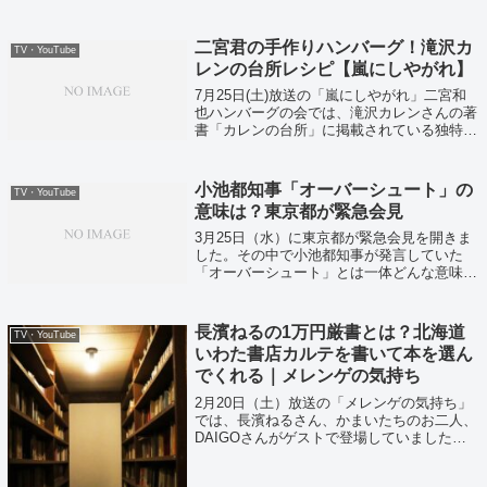
ちらも高輪ゲートウェイ駅というよりは田町
駅の近くのお店ですが、ボードゲーム専門店
「パイナップルゲームズ」へと訪れ...
二宮君の手作りハンバーグ！滝沢カ
TV・YouTube
レンの台所レシピ【嵐にしやがれ】
7月25日(土)放送の「嵐にしやがれ」二宮和
也ハンバーグの会では、滝沢カレンさんの著
書「カレンの台所」に掲載されている独特す
ぎるハンバーグレシピに挑戦！それでは二宮
君の手作りハンバーグのレシピがこちら！
小池都知事「オーバーシュート」の
TV・YouTube
意味は？東京都が緊急会見
3月25日（水）に東京都が緊急会見を開きま
した。その中で小池都知事が発言していた
「オーバーシュート」とは一体どんな意味な
のか。調べてみました。
長濱ねるの1万円厳書とは？北海道
TV・YouTube
いわた書店カルテを書いて本を選ん
でくれる｜メレンゲの気持ち
2月20日（土）放送の「メレンゲの気持ち」
では、長濱ねるさん、かまいたちのお二人、
DAIGOさんがゲストで登場していました！
気になる山内さんのダイエット法とは！？