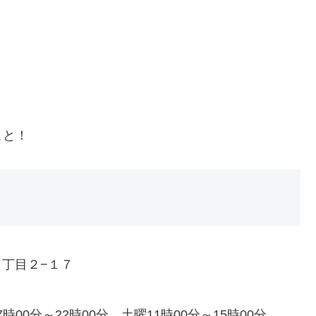
こと！
１丁目２−１７
時00分～22時00分、土曜11時00分～15時00分