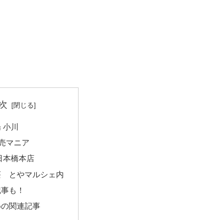
次
 小川
焼売マニア
日本橋本店
荘 とやマルシェ内
記事も！
めの関連記事