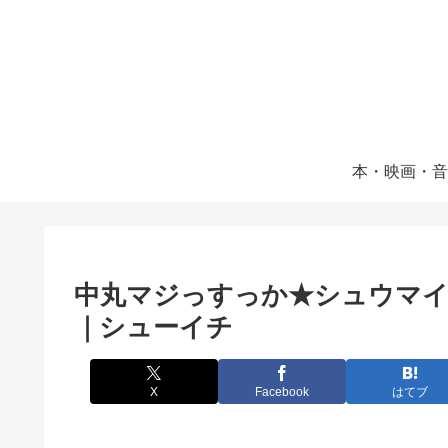
本・映画・音
中丸マジっすっか★シュウマ
｜シューイチ
X
Facebook
はてブ