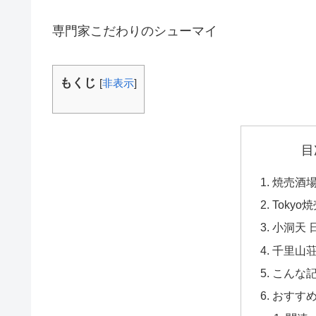
専門家こだわりのシューマイ
もくじ
[
非表示
]
目
焼売酒場
Tokyo
小洞天 
千里山
こんな
おすす