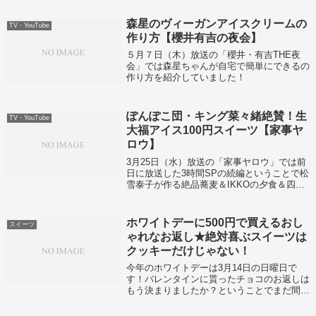
森星のヴィーガンアイスクリームの
TV・YouTube
作り方【櫻井有吉の夜会】
５月７日（木）放送の「櫻井・有吉THE夜
会」では森星ちゃんが自宅で簡単にできるの
作り方を紹介していました！
ぽんぽこ団・キング菜々緒絶賛！生
TV・YouTube
大福アイス100円スイーツ【家事ヤ
ロウ】
3月25日（水）放送の「家事ヤロウ」では前
日に放送した3時間SPの続編ということで松
雪泰子が作る絶品蕎麦＆IKKOの夕食＆四千
頭身のアボカド料理＆ロバート馬場のカルパ
ッチョ＆絶品スイーツが紹介されていまし
た！
ホワイトデーに500円で買えるおし
スイーツ
ゃれなお返し★絶対喜ぶスイーツは
クッキーだけじゃない！
今年のホワイトデーは3月14日の日曜日で
す！バレンタインに貰ったチョコのお返しは
もう決まりましたか？ということでまだ間に
合うワンコインでもおしゃれなお返しをまと
めてみました！