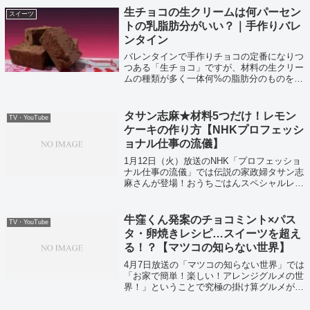
生チョコの生クリームは何パーセン
スイーツ
トの乳脂肪分がいい？｜手作りバレ
ンタイン
バレンタインで手作りチョコの定番になりつ
つある「生チョコ」ですが、材料の生クリー
ムの種類が多く一体何%の脂肪分のものを使
えばいいのか困りますよね…そこで調べてみ
ました！
タサン志麻★材料5つだけ！レモン
TV・YouTube
ケーキの作り方【NHKプロフェッシ
ョナル仕事の流儀】
1月12日（火）放送のNHK「プロフェッショ
ナル仕事の流儀」では伝説の家政婦タサン志
麻さんが登場！おうちごはんスペシャルレシ
ピを紹介していました！
牛窪くん発案のチョコミント×パス
TV・YouTube
タ・卵焼きレシピ…スイーツを超え
る！？【マツコの知らない世界】
4月7日放送の「マツコの知らない世界」では
「お家で簡単！楽しい！アレンジグルメの世
界！」ということで究極の掛け算グルメが紹
介されていました。