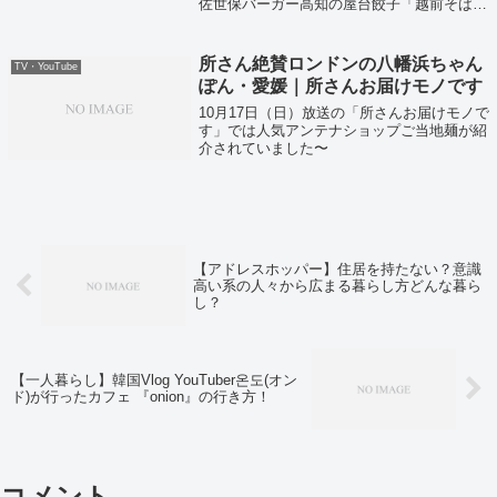
佐世保バーガー高知の屋台餃子「越前そば」
などなどの今すぐにお取り寄せできちゃうグ
ルメをまとめて大公開ということで紹介して
いました！
所さん絶賛ロンドンの八幡浜ちゃん
TV・YouTube
ぽん・愛媛｜所さんお届けモノです
10月17日（日）放送の「所さんお届けモノで
す」では人気アンテナショップご当地麺が紹
介されていました〜
【アドレスホッパー】住居を持たない？意識
高い系の人々から広まる暮らし方どんな暮ら
し？
【一人暮らし】韓国Vlog YouTuber온도(オン
ド)が行ったカフェ 『onion』の行き方！
コメント