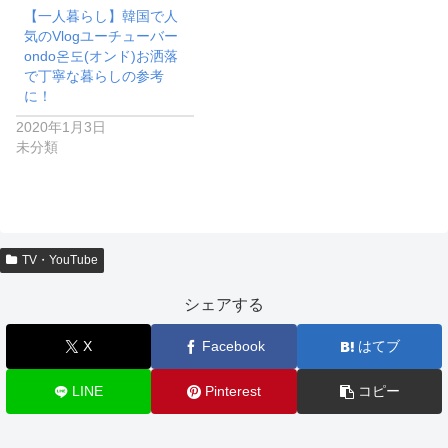
【一人暮らし】韓国で人
気のVlogユーチューバー
ondo온도(オンド)お洒落
で丁寧な暮らしの参考
に！
2020年1月3日
未分類
TV・YouTube
シェアする
X
Facebook
はてブ
LINE
Pinterest
コピー