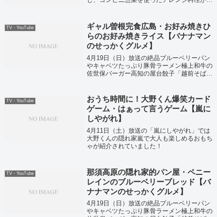
介されていました！
ギャル曽根完食広島・お好み焼きひ
TV・YouTube
らのお好み焼きライス【バナナマン
のせっかくグルメ】
4月19日（日）放送の絶品ブルーベリーパン
やキャベツたっぷり豚骨ラーメン極上和牛の
佐世保バーガー高知の屋台餃子「越前そば」
などなどの今すぐにお取り寄せできちゃうグ
ルメをまとめて大公開ということで紹介して
いました！
おうち時間に！大野くん爆笑カード
TV・YouTube
ゲーム・はぁって言うゲーム【嵐に
しやがれ】
4月11日（土）放送の「嵐にしやがれ」では
大野くんの隠れ家嵐で大人も楽しめるおもち
ゃが紹介されていました！
那須高原の隠れ家的パン屋・ペニー
TV・YouTube
レインのブルーベリーブレッド【バ
ナナマンのせっかくグルメ】
4月19日（日）放送の絶品ブルーベリーパン
やキャベツたっぷり豚骨ラーメン極上和牛の