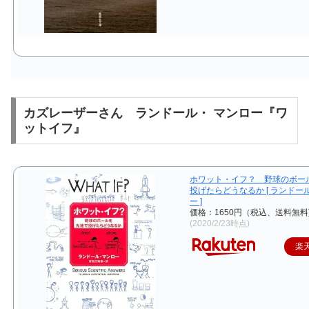
カズレーザーさん ランドール・ マンロー『ワ
ットイフ』
ホワット・イフ？ 野球のボー
投げたらどうなるか [ ランドー
ー ]
価格：1650円（税込、送料無料
(2020/2/23時点)
楽