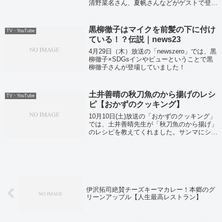
清野菜名さん、夏帆さんなどがゲストで登
場！そして夏帆さんがストレス発散で頼むと
いう、9ヶ月待ちの和洋合体スイーツ、京
都・一乗寺中谷「絹ごし緑茶てぃらみす」
黒柳徹子はマイクを前髪の下に付け
TV・YouTube
が...
ている！？伝説｜news23
4月29日（木）放送の「newszero」では、黒
柳徹子×SDGsインやビューということで黒
柳徹子さんが登場していました！
土井善晴の秋刀魚のから揚げのレシ
TV・YouTube
ピ【おかずのクッキング】
10月10日(土)放送の「おかずのクッキング」
では、土井善晴先生が「秋刀魚のから揚げ」
のレシピを教えてくれました。サンマにショ
ウガの絞り汁を加えた下味をしたあと、衣を
付けて揚げるだけのシンプルなレシピです。
伊沢拓司絶賛チーズキーマカレー！本郷のグ
リーンアップル【人生最高レストラン】