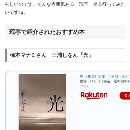
らしいのです。そんな雰囲気ある「珉亭」是非行ってみた
いですね。
珉亭で紹介されたおすすめ本
橋本マナミさん 三浦しをん『光』
光 （集英社文庫） [ 三浦しをん 
価格：660円（税込、送料無料)
時点)
楽