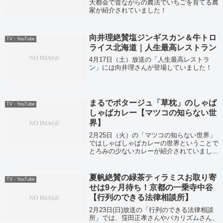
大都会で昔ながらの農法でいちごを育てる農
家が紹介されていました！
向井理絶賛塩ジンギスカン＆牛トロ
TV・YouTube
ライス北海道｜人生最高レストラン
4月17日（土）放送の「人生最高レストラ
ン」には向井理さんが登場していました！
まるでポタージュ「草枕」のしゃば
TV・YouTube
しゃばカレー【マツコの知らない世
界】
2月25日（火）の「マツコの知らない世界」
ではしゃばしゃばカレーの世界ということで
とろみの少ないカレーが紹介されていまし
た。そこで注目の薬膳カレー「草枕」の情報
を調べました。
夏帆絶賛の緑茶ティラミスお取り寄
TV・YouTube
せは9ヶ月待ち！京都の一乗寺中谷
【行列のできる法律相談所】
2月23日(日)放送の「行列のできる法律相談
所」では、窪田正孝さんやバカリズムさん、