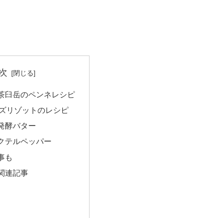
次
茶臼岳のペンネレシピ
ズリゾットのレシピ
発酵バター
クテルペッパー
事も
関連記事