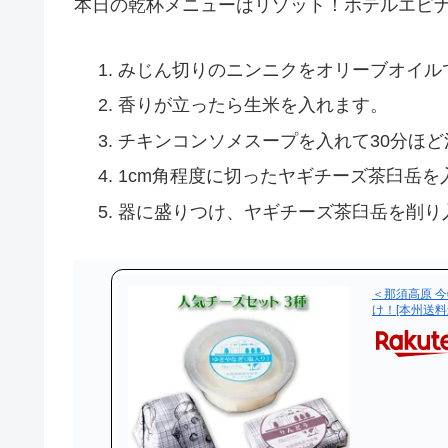
本日の乾杯メニューはリゾット！ホテルエピ
みじん切りのニンニクをオリーブオイル
香りが立ったら生米を入れます。
チキンコンソメスープを入れて30分ほ
1cm角程度に切ったヤギチーズ茶臼岳
器に盛りつけ、ヤギチーズ茶臼岳を削り
＜那須高原 
け！[本州送料込