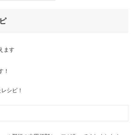
ピ
えます
す！
たレシピ！