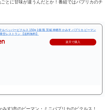
色ごとに甘味が違うんだとか！番組ではパプリカのチ
ルペッパーピクルス 150g 1個 瓶 茨城 神栖市 かみす パプリカ ピーマン
 青空レストラン 【送料無料】
楽天で購入
かみす)市のピーマン・ミニパプリカのピクルス！