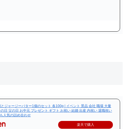
とジャージーバター1個のセット 各100g | イベント 景品 会社 職場 大量
母の日 父の日 お中元 プレゼント ギフト お祝い 結婚 出産 内祝い 退職祝い
にも人気の詰め合わせ
楽天で購入