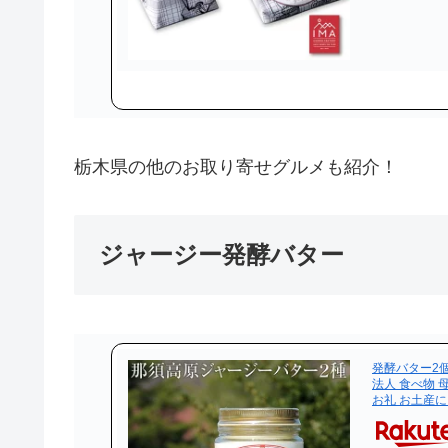
栃木県の他のお取り寄せグルメも紹介！
ジャージー発酵バター
発酵バター2個
法人 食べ物 
お礼 お土産