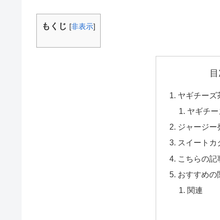
もくじ
[
非表示
]
目
ヤギチーズ
ヤギチー
ジャージー
スイートカ
こちらの記
おすすめの
関連