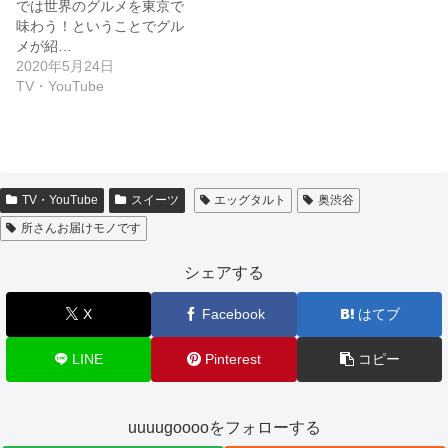
では世界のグルメを東京で
味わう！ということでグル
メが紹…
2020年5月24日
TV・YouTube
TV・YouTube
スイーツ
エッグタルト
奥渋谷
所さんお届けモノです
シェアする
X
Facebook
はてブ
LINE
Pinterest
コピー
uuuugooooをフォローする