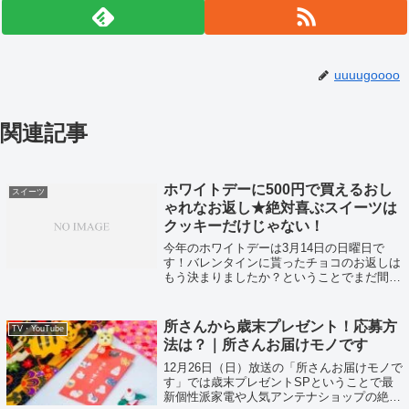
uuuugoooo
関連記事
ホワイトデーに500円で買えるおし
スイーツ
ゃれなお返し★絶対喜ぶスイーツは
クッキーだけじゃない！
今年のホワイトデーは3月14日の日曜日で
す！バレンタインに貰ったチョコのお返しは
もう決まりましたか？ということでまだ間に
合うワンコインでもおしゃれなお返しをまと
めてみました！
所さんから歳末プレゼント！応募方
TV・YouTube
法は？｜所さんお届けモノです
12月26日（日）放送の「所さんお届けモノで
す」では歳末プレゼントSPということで最
新個性派家電や人気アンテナショップの絶品