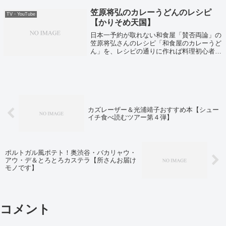
れました。それでは所さんも実際にお取り寄
せをした、栃木県矢板市の「かじりん＆か...
笠原将弘のカレーうどんのレシピ
TV・YouTube
【かりそめ天国】
日本一予約が取れない和食屋「賛否両論」の
笠原将弘さんのレシピ「和食屋のカレーうど
ん」を、レシピの通りに作れば料理初心者で
も美味しく作れるのか？というのを証明する
ために、霜降り明星せいやが挑戦！というの
を、マツコ有吉かりそめ天国でやっていま
し...
カズレーザー＆光浦靖子おすすめ本【シュー
イチ食べ読むツアー第４弾】
ポルトガル風ポテト！奥渋谷・バカリャウ・
アウ・デ＆とろとろカステラ【所さんお届け
モノです】
コメント