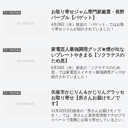
グルメ…さらにあのミシュラン三つ星料亭か
らも驚きのプレゼントが！？
お取り寄せジャム専門家厳選・長野
TV・YouTube
パープル【バゲット】
4月29日（水）放送の「バゲット」ではお取
り寄せジャムが紹介されていました！
家電芸人最強調理グッズ★煙が出な
TV・YouTube
いプレートやきまる【ソクラテスの
ため息】
6月10日（水）放送の「ソクラテスのため
息」では家電芸人イチオシ最強調理グッズが
紹介されていました！
矢板市かじりん＆かじりんグラッセ
TV・YouTube
お取り寄せ【所さんお届けモノで
す】
11月22日(日)放送の「所さんお届けモノで
す！」では、所さんと新井恵理那アナがプラ
イベートで実際にお取り寄せしているとい
う、とっておきのお取り寄せグルメが紹介さ