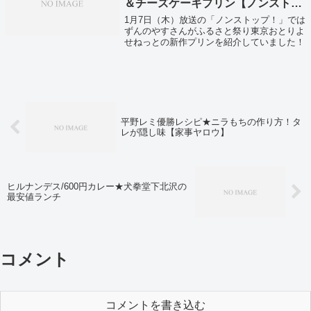
＆チーズケーキプリン【ノンストッ
プ！】
1月7日（木）放送の「ノンストップ！」では
ずんのやすさんがふるさと祭り東京おとりよ
せねっとの新作プリンを紹介していました！
平野レミ優勝レシピ★ニラもちの作り方！タ
レが隠し味【家事ヤロウ】
ヒルナンデス/600円カレー★犬拳堂下北沢の
最安値ランチ
コメント
コメントを書き込む