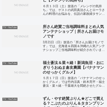
ピ【メレンゲの気持ち】
６月１３日（土）放送の「メレンゲの気持
ち」では、ゲストの武田真治さんとローラさ
んの料理のお悩みを、伝説の家政婦タサン志
麻さんが解決！そしてニンジンを使った日持
ちレシピ「キャロットラペ」も教えてくれま
したよ。
所さん絶賛ご当地調味料まとめ人気
TV・YouTube
アンテナショップ｜所さんお届けモ
ノです
3月21日（日）放送の「所さんお届けモノで
す」では、北海道＆四国＆沖縄の人気アンテ
ナショップご当地調味料が紹介されていまし
た！
福士蒼汰＆菜々緒！新潟魚沼・おに
TV・YouTube
ぎりうおぬま倉友農園【バナナマン
のせっかくグルメ】
５月１７日（日）放送の「バナナマンのせっ
かくグルメ」では竹内涼真・鈴木亮平・福士
蒼汰・菜々緒・千葉雄大を悶絶させたグル
メ！ということで全国のグルメと今お取り寄
せできるグルメを紹介していました！
ずん・やす絶賛ぷりん★どこで買え
TV・YouTube
る？こぶたのぷりん＆タタンプリン