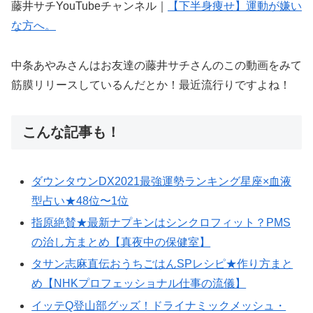
藤井サチYouTubeチャンネル｜
【下半身痩せ】運動が嫌い
な方へ。
中条あやみさんはお友達の藤井サチさんのこの動画をみて
筋膜リリースしているんだとか！最近流行りですよね！
こんな記事も！
ダウンタウンDX2021最強運勢ランキング星座×血液
型占い★48位〜1位
指原絶賛★最新ナプキンはシンクロフィット？PMS
の治し方まとめ【真夜中の保健室】
タサン志麻直伝おうちごはんSPレシピ★作り方まと
め【NHKプロフェッショナル仕事の流儀】
イッテQ登山部グッズ！ドライナミックメッシュ・