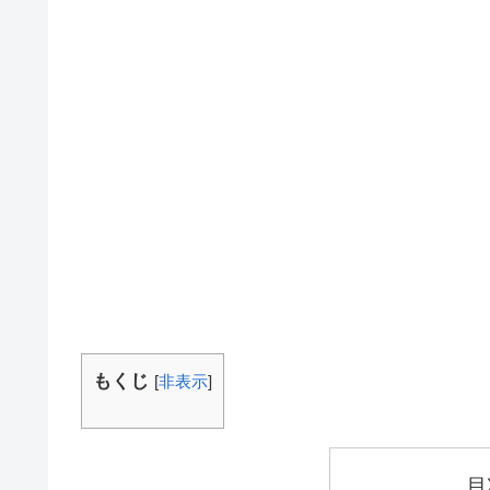
もくじ
[
非表示
]
目