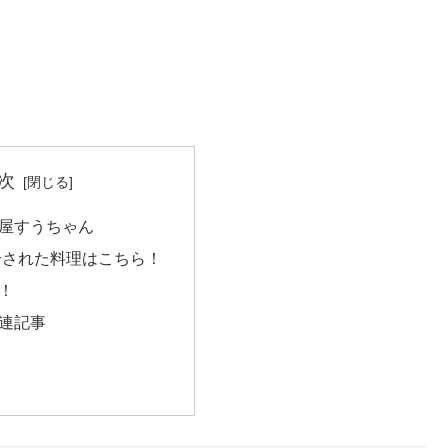
次
屋すうちゃん
介された料理はこちら！
！
連記事