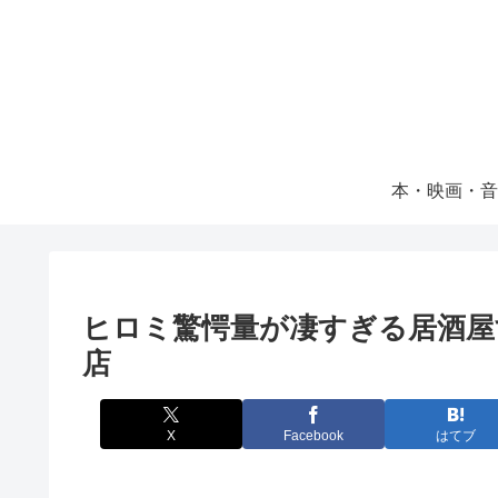
本・映画・音
ヒロミ驚愕量が凄すぎる居酒屋
店
X
Facebook
はてブ