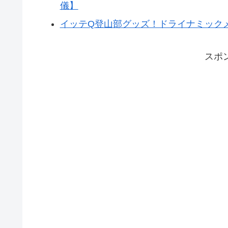
儀】
イッテQ登山部グッズ！ドライナミック
スポ