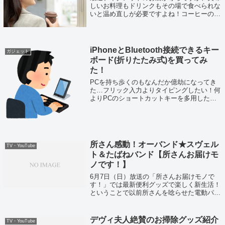
しいお料理もドリンクもその場で食べられな
いと温め直しが必要ですよね！コーヒーの温
め直しって結構味が落ちませんか？そこで味
を落とさない温め直しの方法をまとめてみま
した！
iPhoneとBluetooth接続できるキー
ガジェット
ボード(折りたたみ式)を買ってみ
た！
PCを持ち歩くのもなんだか億劫になってき
た…フリック入力よりタイピングしたい！何
よりPCのショートカットキーを多用したく
なってきたので、思い切ってiPhoneに接続で
きるキーボードをAmazonで購入してみまし
た。iPhoneに接続できるキ...
所さん感動！オーバンド★スヴェル
TV・YouTube
ト＆たばねバンド【所さんお届けモ
ノです！】
6月7日（日）放送の「所さんお届けモノで
す！」では最新便利グッズで楽しく新生活！
ということで以前所さんを唸らせた電動パン
カッターに続く便利グッズが紹介されていま
した！
デヴィ夫人絶賛のお掃除グッズ紹介
TV・YouTube