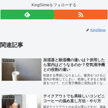
KingSlimeをフォローする
KingSlime
関連記事
加湿器と除湿機の違いは？併用した
ガジェット
ら室内はどうなるのか？空気清浄機
との役割の違い
乾燥する季節になりました。暖房をつけると
室内が乾燥してしまい…乾燥しすぎると加湿
器をつけて、ただ電子機器に湿気は良くない
から除湿機もつけて、ウイルスも気になるか
ら空気清浄機も…なんてしたら室内はどうな
るのでしょうか？調べてみました。
テイクアウトでも美味しいコンビニ
ガジェット
コーヒーの温め直し方法・やり方
最近テイクアウトのお店が専らですが、美味