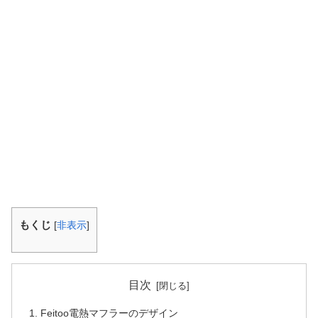
もくじ
[
非表示
]
目次
Feitoo電熱マフラーのデザイン