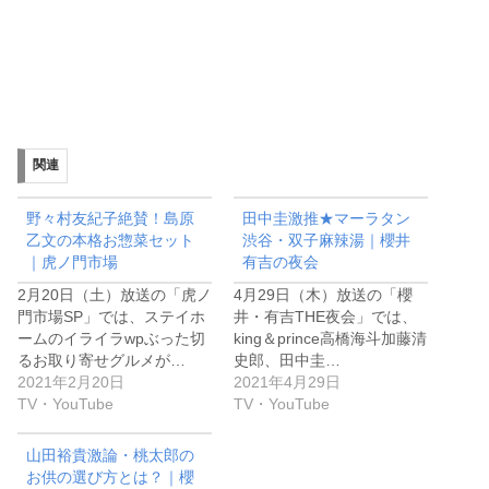
関連
野々村友紀子絶賛！島原
田中圭激推★マーラタン
乙文の本格お惣菜セット
渋谷・双子麻辣湯｜櫻井
｜虎ノ門市場
有吉の夜会
2月20日（土）放送の「虎ノ
4月29日（木）放送の「櫻
門市場SP」では、ステイホ
井・有吉THE夜会」では、
ームのイライラwpぶった切
king＆prince高橋海斗加藤清
るお取り寄せグルメが…
史郎、田中圭…
2021年2月20日
2021年4月29日
TV・YouTube
TV・YouTube
山田裕貴激論・桃太郎の
お供の選び方とは？｜櫻