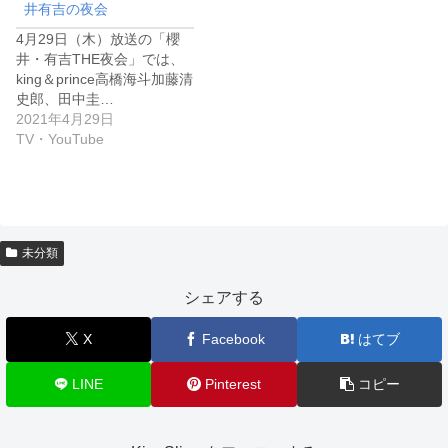
井有吉の夜会
4月29日（木）放送の「櫻
井・有吉THE夜会」では、
king＆prince高橋海斗加藤清
史郎、田中圭…
2021年4月29日
TV・YouTube
未分類
シェアする
X
Facebook
はてブ
LINE
Pinterest
コピー