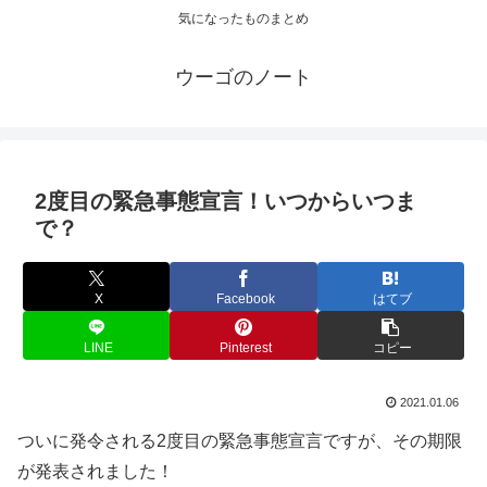
気になったものまとめ
ウーゴのノート
2度目の緊急事態宣言！いつからいつま
で？
X
Facebook
はてブ
LINE
Pinterest
コピー
2021.01.06
ついに発令される2度目の緊急事態宣言ですが、その期限
が発表されました！