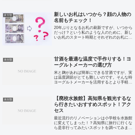
した。
新しいお札はいつから？顔の人物の
未分類
名前もチェック！
20年ぶりとなるお札の刷新ですが、いつから
だっけ？という私のような人のために、新し
いお札のスタート時期とそれぞれのお札に描
かれる顔の人物の名前などをまとめました！
甘酒を最適な温度で手作りする！ヨ
未分類
ーグルトメーカーの選び方
米と麹があれば簡単にできる甘酒ですが、実
は温度調節がとても難しいのです。そんな時
ヨーグルトメーカーを活用するとより手軽に
甘酒を手作りできます。また、甘酒だけでな
く発酵食品や低温調理もできるヨーグルトメ
ーカーの選び方とそれに合わせた甘酒の作
【廃校水族館】高知県を観光するな
未分類
り...
ら行きたいおすすめスポット！アク
セス
最近流行のリノベーションは小学校を水族館
に変えてしまった！？高知県に旅行に行くな
ら是非行ってみたいスポットを調べてみまし
た。