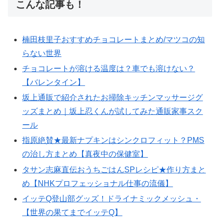
こんな記事も！
楠田枝里子おすすめチョコレートまとめ/マツコの知
らない世界
チョコレートが溶ける温度は？車でも溶けない？
【バレンタイン】
坂上通販で紹介されたお掃除キッチンマッサージグ
ッズまとめ｜坂上忍くんが試してみた通販家事スク
ール
指原絶賛★最新ナプキンはシンクロフィット？PMS
の治し方まとめ【真夜中の保健室】
タサン志麻直伝おうちごはんSPレシピ★作り方まと
め【NHKプロフェッショナル仕事の流儀】
イッテQ登山部グッズ！ドライナミックメッシュ・
【世界の果てまでイッテQ】