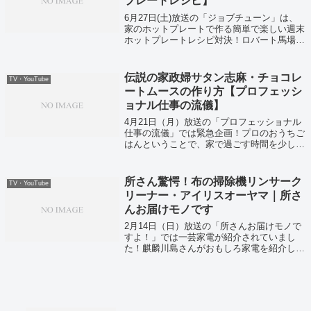
プレートレシピ】
6月27日(土)放送の「ジョブチューン」は、
家のホットプレートで作る簡単で楽しい週末
ホットプレートレシピ対決！ロバート馬場や
ギャル曽根さんなども登場しましたよ。そし
てギャル曽根さんが作ってくれたホットプレ
ートで週末レシピは、30分作れるとい...
伝説の家政婦サタン志麻・チョコレ
TV・YouTube
ートムースの作り方【プロフェッシ
ョナル仕事の流儀】
4月21日（月）放送の「プロフェッショナル
仕事の流儀」では緊急企画！プロのおうちご
はんということで、家で過ごす時間を少しで
も楽しく！伝説の家政婦から一流料理人ま
で、プロフェッショナルたちが結集し「自宅
でできる簡単・絶品レシピ」を自撮りで紹
所さん驚愕！布の掃除機リンサーク
TV・YouTube
介...
リーナー・アイリスオーヤマ｜所さ
んお届けモノです
2月14日（日）放送の「所さんお届けモノで
すよ！」では一芸家電が紹介されていまし
た！麒麟川島さんがおもしろ家電を紹介して
いましたね。