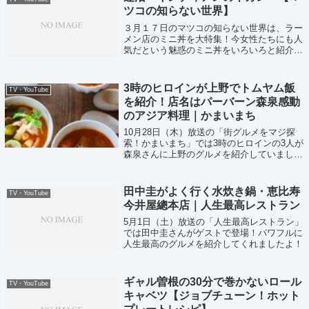
ツコの知らない世界】
３月１７日のマツコの知らない世界は、ラー
メン店のミニ丼を大特集！今女性たちにも人
気だという魅惑のミニ丼をいろいろと紹介し
てくれましたよ。
3時のヒロインが上野でトムヤム飯
TV・YouTube
を紹介！店名はパーバーン森泉感動
のアジア料理｜かまいまち
10月28日（木）放送の「街グルメをマジ探
索！かまいまち」では3時のヒロインの3人が
森泉さんに上野のグルメを紹介していまし
た〜私も大好きなタイ料理ということで紹介
されたお店を調べてみました！
田中圭がよく行く水炊き鍋・恵比寿
TV・YouTube
今井屋總本店｜人生最高レストラン
5月1日（土）放送の「人生最高レストラン」
では田中圭さんがゲストで登場！パワフルに
人生最高のグルメを紹介してくれましたよ！
ギャル曽根の30分で巻かないロール
TV・YouTube
キャベツ【ジョブチューン！ホット